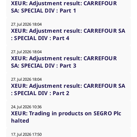
XEUR: Adjustment result: CARREFOUR
f
s
SA: SPECIAL DIV : Part 1
B
S
o
27. Jul 2026 18:04
f
XEUR: Adjustment result: CARREFOUR SA
: SPECIAL DIV : Part 4
27. Jul 2026 18:04
Anbieter /
Gültig
Name
Beschreibung
XEUR: Adjustment result: CARREFOUR
Domain
Anbieter /
bis
Gültig
Name
Beschreibung
Domain
bis
SA: SPECIAL DIV : Part 3
_pk_id.7.931a
www.eurex.com
1 Jahr
Dieser Cookie-Name ist
mit der Open-Source-
CONSENT
Google LLC
1 Jahr
Dieses Cookie enthält
Webanalyseplattform
.youtube.com
Informationen darüber,
27. Jul 2026 18:04
Piwik verbunden. Er wird
wie der Endbenutzer
verwendet, um Website-
XEUR: Adjustment result: CARREFOUR SA
die Website nutzt,
Betreibern zu helfen, das
sowie über Werbung,
: SPECIAL DIV : Part 2
Besucherverhalten zu
die der Endbenutzer
verfolgen und die
möglicherweise vor
Leistung der Website zu
dem Besuch dieser
messen. Es handelt sich
Website gesehen hat.
24. Jul 2026 10:36
um ein Muster-Cookie,
XEUR: Trading in products on SEGRO Plc
bei dem auf das Präfix
VISITOR_INFO1_LIVE
Google LLC
6
Dieses Cookie wird
_pk_ses eine kurze Reihe
.youtube.com
Monate
von Youtube gesetzt,
halted
von Zahlen und
um die
Buchstaben folgt, bei der
Benutzereinstellungen
es sich vermutlich um
für in Websites
17. Jul 2026 17:50
einen Referenzcode für
eingebettete Youtube-