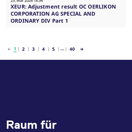
25. Mar 2026 18:34
XEUR: Adjustment result OC OERLIKON
CORPORATION AG SPECIAL AND
ORDINARY DIV Part 1
...
1
2
3
4
5
40
Raum für