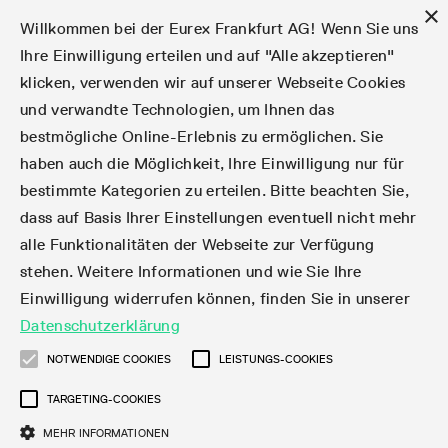
×
Willkommen bei der Eurex Frankfurt AG! Wenn Sie uns
Ihre Einwilligung erteilen und auf "Alle akzeptieren"
klicken, verwenden wir auf unserer Webseite Cookies
Märkte
Zinsderivate
Aktien
Aktienindex
Dividenden
Volatilität
ETF & ETC
Cryptocurrency
Rohstoffe
FX
Handel
Handelskalender
Handelszeiten
Börsenmitgliedschaft
Teilnehmerlisten
Orderbuch-Handel
Eurex T7 Entry Services
Handelsprogramme
Margin Calculators
Daten
Statistiken
Handels-Files
Clearing-Files
Rules & Regs
Kapitalmaßnahmen
MiFID II/MiFIR
Find
Kontakte und Lokationen
Training
Über uns
Märkte
und verwandte Technologien, um Ihnen das
bestmögliche Online-Erlebnis zu ermöglichen. Sie
English
简体
繁体
한국어
Notifizierte Anleihen | Lieferbare Anleihen und
Produktüberblick
Fixed Income Futures
Aktienoptionen
DAX®
Aktien-Dividendenderivate
VSTOXX®
Aktienindex-ETF-Derivate
FTSE Bitcoin & Ethereum Derivatives
Bloomberg Commodity Indizes
Währungspaare
Handelskalender-Archiv
Handelsphasen
Zulassungsanforderungen
Börsenmitglieder
Matching-Prinzipien
Multilaterale und Brokerage-Funktionalität
StrategyMaster
Eurex Clearing Prisma Margin Calculators
Online-Marktstatistiken
Produktparameter Files
Eurex Regelwerke
Informationen über Kapitalmaßnahmen
DEA-DMA
Corporate Action Information Subskription
Adressen
E-Vorlesungen
Der Handelsplatz
Handelskalender
Statistiken
Konvertierungsfaktoren
Handel
haben auch die Möglichkeit, Ihre Einwilligung nur für
bestimmte Kategorien zu erteilen. Bitte beachten Sie,
Fixed Income-Optionen
Aktien-Futures
Mini-DAX®
Aktienindex-Dividendenderivate
Varianz-Futures
Fixed Income ETF-Derivate
Verlängerte Handelszeiten
Clearing-Lizenzen
Market-Making Futures
Strategiehandel
Block Trades
VarianceCalculator
RBM Calculator
Tagesstatistiken
T7 Entry Service-Parameter
Risikoparameter und Initial Margins
Eurex Repo Regelwerke
Verfahren bei Kapitalmaßnahmen
Nachhandelstransparenz
Rundschreiben & Newsflashes abonnieren
Regionale Sales Kontakte
IFM Screencasts
Kernkompetenzen
Zinsderivate
Handelszeiten
Handels-Files
Clear
dass auf Basis Ihrer Einstellungen eventuell nicht mehr
alle Funktionalitäten der Webseite zur Verfügung
Financing of Futures CTDs
Aktien Total Return Futures
STOXX® Indizes
Exchange Traded Commodities-Derivate
Market-Making Optionen
Orderarten
T7 Entry Service via E-Mail
Monatsstatistiken
EFS Trades
Wertpapiere Margin-Gruppen und -Klassen
Rundschreiben & Mailings
Das Unternehmen
Kapitalmaßnahmen
Aktien
Production Newsboard
Clearing-Files
Daten
stehen. Weitere Informationen und wie Sie Ihre
Einwilligung widerrufen können, finden Sie in unserer
Corporate Bond Index Futures
MSCI Indizes
ISV & Service Provider
Orderverarbeitung
Vola Trades
Handelsstatistiken
EFP-Fin Trades
Haircut und Bereinigter Wechselkurs
News
Eurex-Derivate in den USA
Transaktionsentgelte
Aktienindex
Automatischer File Download
Support
Datenschutzerklärung
Geldmarktderivate
Total Return Futures
3rd Party Information Provider
Kontenstruktur
Zusätzliche Kontraktvarianten
Snapshot Summary Reports
EFP-Index Trades
Webcasts & Videos
Order-Transaktions-Verhältnis
Börsenmitgliedschaft
Real-time Daten
Dividenden
NOTWENDIGE COOKIES
LEISTUNGS-COOKIES
Rules & Regs
TARGETING-COOKIES
SARON® Futures
ESG Index Derivatives
Datenanbieter
Exchange for Physicals
MiFID2 Instrumente zu Rohstoff-Derivaten
Publikationen
Entgelt für exzessive Systemnutzung
Historische Daten
Teilnehmerlisten
Volatilität
Find
MEHR INFORMATIONEN