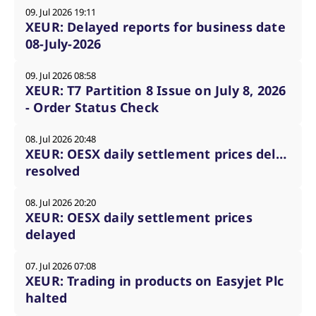
messen. Es handelt sich
09. Jul 2026 19:11
um ein Muster-Cookie,
XEUR: Delayed reports for business date
bei dem auf das Präfix
_pk_ses eine kurze Reihe
08-July-2026
von Zahlen und
Buchstaben folgt, bei der
es sich vermutlich um
09. Jul 2026 08:58
einen Referenzcode für
die Domain handelt, die
XEUR: T7 Partition 8 Issue on July 8, 2026
das Cookie setzt.
- Order Status Check
_pk_ses.7.d059
www.eurex.com
30
Dieser Cookie-Name ist
Minuten
mit der Open-Source-
Webanalyseplattform
08. Jul 2026 20:48
Piwik verbunden. Er wird
XEUR: OESX daily settlement prices delay
verwendet, um Website-
Betreibern zu helfen, das
resolved
Besucherverhalten zu
verfolgen und die
Leistung der Website zu
08. Jul 2026 20:20
messen. Es handelt sich
XEUR: OESX daily settlement prices
um ein Muster-Cookie,
bei dem auf das Präfix
delayed
_pk_ses eine kurze Reihe
von Zahlen und
Buchstaben folgt, bei der
es sich vermutlich um
07. Jul 2026 07:08
einen Referenzcode für
XEUR: Trading in products on Easyjet Plc
die Domain handelt, die
das Cookie setzt.
halted