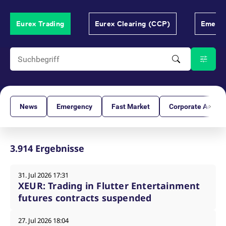
v
a
B
Eurex Trading
Eurex Clearing (CCP)
Emerge
S
a
[abcdef0123456789]{32}
analytics.deutsche-
Session
E
boerse.com
B
mdg2sessionid
eurex-
Session
D
api.factsetdigitalsolutions.com
n
D
ApplicationGatewayAffinityCORS
analytics.deutsche-
Session
N
boerse.com
v
News
Emergency
Fast Market
Corporate Action
u
a
ApplicationGatewayAffinity
eurex.com
Session
N
v
u
3.914 Ergebnisse
a
ApplicationGatewayAffinityCORS
eurex.com
Session
N
31. Jul 2026 17:31
v
u
XEUR: Trading in Flutter Entertainment
a
futures contracts suspended
CookieScriptConsent
CookieScript
1 Jahr
D
.eurex.com
C
D
27. Jul 2026 18:04
E