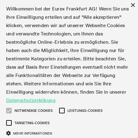
×
Willkommen bei der Eurex Frankfurt AG! Wenn Sie uns
Ihre Einwilligung erteilen und auf "Alle akzeptieren"
klicken, verwenden wir auf unserer Webseite Cookies
Märkte
Zinsderivate
Aktien
Aktienindex
Dividenden
Volatilität
ETF & ETC
Cryptocurrency
Rohstoffe
FX
Handel
Handelskalender
Handelszeiten
Börsenmitgliedschaft
Teilnehmerlisten
Orderbuch-Handel
Eurex T7 Entry Services
Handelsprogramme
Margin Calculators
Daten
Statistiken
Handels-Files
Clearing-Files
Rules & Regs
Kapitalmaßnahmen
MiFID II/MiFIR
Find
Kontakte und Lokationen
Training
Über uns
Märkte
und verwandte Technologien, um Ihnen das
bestmögliche Online-Erlebnis zu ermöglichen. Sie
English
简体
繁体
한국어
Notifizierte Anleihen | Lieferbare Anleihen und
Produktüberblick
Fixed Income Futures
Aktienoptionen
DAX®
Aktien-Dividendenderivate
VSTOXX®
Aktienindex-ETF-Derivate
FTSE Bitcoin & Ethereum Derivatives
Bloomberg Commodity Indizes
Währungspaare
Handelskalender-Archiv
Handelsphasen
Zulassungsanforderungen
Börsenmitglieder
Matching-Prinzipien
Multilaterale und Brokerage-Funktionalität
StrategyMaster
Eurex Clearing Prisma Margin Calculators
Online-Marktstatistiken
Produktparameter Files
Eurex Regelwerke
Informationen über Kapitalmaßnahmen
DEA-DMA
Corporate Action Information Subskription
Adressen
E-Vorlesungen
Der Handelsplatz
Handelskalender
Statistiken
Konvertierungsfaktoren
Handel
haben auch die Möglichkeit, Ihre Einwilligung nur für
bestimmte Kategorien zu erteilen. Bitte beachten Sie,
Fixed Income-Optionen
Aktien-Futures
Mini-DAX®
Aktienindex-Dividendenderivate
Varianz-Futures
Fixed Income ETF-Derivate
Verlängerte Handelszeiten
Clearing-Lizenzen
Market-Making Futures
Strategiehandel
Block Trades
VarianceCalculator
RBM Calculator
Tagesstatistiken
T7 Entry Service-Parameter
Risikoparameter und Initial Margins
Eurex Repo Regelwerke
Verfahren bei Kapitalmaßnahmen
Nachhandelstransparenz
Rundschreiben & Newsflashes abonnieren
Regionale Sales Kontakte
IFM Screencasts
Kernkompetenzen
Zinsderivate
Handelszeiten
Handels-Files
Clear
dass auf Basis Ihrer Einstellungen eventuell nicht mehr
alle Funktionalitäten der Webseite zur Verfügung
Financing of Futures CTDs
Aktien Total Return Futures
STOXX® Indizes
Exchange Traded Commodities-Derivate
Market-Making Optionen
Orderarten
T7 Entry Service via E-Mail
Monatsstatistiken
EFS Trades
Wertpapiere Margin-Gruppen und -Klassen
Rundschreiben & Mailings
Das Unternehmen
Kapitalmaßnahmen
Aktien
Production Newsboard
Clearing-Files
Daten
stehen. Weitere Informationen und wie Sie Ihre
Einwilligung widerrufen können, finden Sie in unserer
Corporate Bond Index Futures
MSCI Indizes
ISV & Service Provider
Orderverarbeitung
Vola Trades
Handelsstatistiken
EFP-Fin Trades
Haircut und Bereinigter Wechselkurs
News
Eurex-Derivate in den USA
Transaktionsentgelte
Aktienindex
Automatischer File Download
Support
Datenschutzerklärung
Geldmarktderivate
Total Return Futures
3rd Party Information Provider
Kontenstruktur
Zusätzliche Kontraktvarianten
Snapshot Summary Reports
EFP-Index Trades
Webcasts & Videos
Order-Transaktions-Verhältnis
Börsenmitgliedschaft
Real-time Daten
Dividenden
NOTWENDIGE COOKIES
LEISTUNGS-COOKIES
Rules & Regs
TARGETING-COOKIES
SARON® Futures
ESG Index Derivatives
Datenanbieter
Exchange for Physicals
MiFID2 Instrumente zu Rohstoff-Derivaten
Publikationen
Entgelt für exzessive Systemnutzung
Historische Daten
Teilnehmerlisten
Volatilität
Find
MEHR INFORMATIONEN