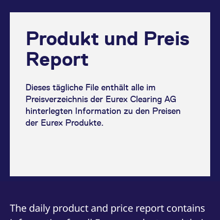
v
a
B
S
a
Produkt und Preis
[abcdef0123456789]{32}
analytics.deutsche-
Session
E
boerse.com
B
Report
mdg2sessionid
eurex-
Session
D
api.factsetdigitalsolutions.com
n
D
Dieses tägliche File enthält alle im
ApplicationGatewayAffinityCORS
analytics.deutsche-
Session
N
Preisverzeichnis der Eurex Clearing AG
boerse.com
v
u
hinterlegten Information zu den Preisen
a
der Eurex Produkte.
ApplicationGatewayAffinity
eurex.com
Session
N
v
u
a
ApplicationGatewayAffinityCORS
eurex.com
Session
N
v
u
a
CookieScriptConsent
CookieScript
1 Jahr
D
.eurex.com
C
The daily product and price report contains
D
E