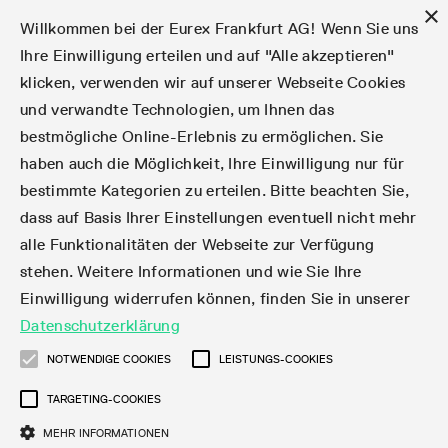
×
Willkommen bei der Eurex Frankfurt AG! Wenn Sie uns
Ihre Einwilligung erteilen und auf "Alle akzeptieren"
klicken, verwenden wir auf unserer Webseite Cookies
Märkte
Zinsderivate
Aktien
Aktienindex
Dividenden
Volatilität
ETF & ETC
Cryptocurrency
Rohstoffe
FX
Handel
Handelskalender
Handelszeiten
Börsenmitgliedschaft
Teilnehmerlisten
Orderbuch-Handel
Eurex T7 Entry Services
Handelsprogramme
Margin Calculators
Daten
Statistiken
Handels-Files
Clearing-Files
Rules & Regs
Kapitalmaßnahmen
MiFID II/MiFIR
Find
Kontakte und Lokationen
Training
Über uns
Märkte
und verwandte Technologien, um Ihnen das
bestmögliche Online-Erlebnis zu ermöglichen. Sie
English
简体
繁体
한국어
Notifizierte Anleihen | Lieferbare Anleihen und
Produktüberblick
Fixed Income Futures
Aktienoptionen
DAX®
Aktien-Dividendenderivate
VSTOXX®
Aktienindex-ETF-Derivate
FTSE Bitcoin & Ethereum Derivatives
Bloomberg Commodity Indizes
Währungspaare
Handelskalender-Archiv
Handelsphasen
Zulassungsanforderungen
Börsenmitglieder
Matching-Prinzipien
Multilaterale und Brokerage-Funktionalität
StrategyMaster
Eurex Clearing Prisma Margin Calculators
Online-Marktstatistiken
Produktparameter Files
Eurex Regelwerke
Informationen über Kapitalmaßnahmen
DEA-DMA
Corporate Action Information Subskription
Adressen
E-Vorlesungen
Der Handelsplatz
Handelskalender
Statistiken
Konvertierungsfaktoren
Handel
haben auch die Möglichkeit, Ihre Einwilligung nur für
bestimmte Kategorien zu erteilen. Bitte beachten Sie,
Fixed Income-Optionen
Aktien-Futures
Mini-DAX®
Aktienindex-Dividendenderivate
Varianz-Futures
Fixed Income ETF-Derivate
Verlängerte Handelszeiten
Clearing-Lizenzen
Market-Making Futures
Strategiehandel
Block Trades
VarianceCalculator
RBM Calculator
Tagesstatistiken
T7 Entry Service-Parameter
Risikoparameter und Initial Margins
Eurex Repo Regelwerke
Verfahren bei Kapitalmaßnahmen
Nachhandelstransparenz
Rundschreiben & Newsflashes abonnieren
Regionale Sales Kontakte
IFM Screencasts
Kernkompetenzen
Zinsderivate
Handelszeiten
Handels-Files
Clear
dass auf Basis Ihrer Einstellungen eventuell nicht mehr
alle Funktionalitäten der Webseite zur Verfügung
Financing of Futures CTDs
Aktien Total Return Futures
STOXX® Indizes
Exchange Traded Commodities-Derivate
Market-Making Optionen
Orderarten
T7 Entry Service via E-Mail
Monatsstatistiken
EFS Trades
Wertpapiere Margin-Gruppen und -Klassen
Rundschreiben & Mailings
Das Unternehmen
Kapitalmaßnahmen
Aktien
Production Newsboard
Clearing-Files
Daten
stehen. Weitere Informationen und wie Sie Ihre
Einwilligung widerrufen können, finden Sie in unserer
Corporate Bond Index Futures
MSCI Indizes
ISV & Service Provider
Orderverarbeitung
Vola Trades
Handelsstatistiken
EFP-Fin Trades
Haircut und Bereinigter Wechselkurs
News
Eurex-Derivate in den USA
Transaktionsentgelte
Aktienindex
Automatischer File Download
Support
Datenschutzerklärung
Geldmarktderivate
Total Return Futures
3rd Party Information Provider
Kontenstruktur
Zusätzliche Kontraktvarianten
Snapshot Summary Reports
EFP-Index Trades
Webcasts & Videos
Order-Transaktions-Verhältnis
Börsenmitgliedschaft
Real-time Daten
Dividenden
NOTWENDIGE COOKIES
LEISTUNGS-COOKIES
Rules & Regs
TARGETING-COOKIES
SARON® Futures
ESG Index Derivatives
Datenanbieter
Exchange for Physicals
MiFID2 Instrumente zu Rohstoff-Derivaten
Publikationen
Entgelt für exzessive Systemnutzung
Historische Daten
Teilnehmerlisten
Volatilität
Find
MEHR INFORMATIONEN