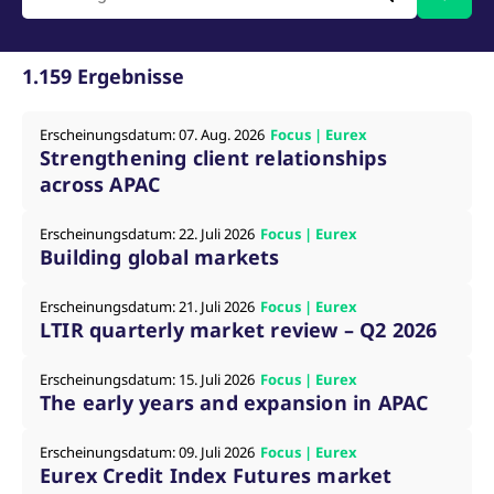
v
a
B
S
a
1.159 Ergebnisse
[abcdef0123456789]{32}
analytics.deutsche-
Session
E
boerse.com
B
Erscheinungsdatum: 07. Aug. 2026
Focus | Eurex
mdg2sessionid
eurex-
Session
D
Strengthening client relationships
api.factsetdigitalsolutions.com
n
D
across APAC
ApplicationGatewayAffinityCORS
analytics.deutsche-
Session
N
boerse.com
v
Erscheinungsdatum: 22. Juli 2026
Focus | Eurex
u
Building global markets
a
ApplicationGatewayAffinity
eurex.com
Session
N
v
Erscheinungsdatum: 21. Juli 2026
Focus | Eurex
u
LTIR quarterly market review – Q2 2026
a
ApplicationGatewayAffinityCORS
eurex.com
Session
N
Erscheinungsdatum: 15. Juli 2026
Focus | Eurex
v
u
The early years and expansion in APAC
a
CookieScriptConsent
CookieScript
1 Jahr
D
Erscheinungsdatum: 09. Juli 2026
Focus | Eurex
.eurex.com
C
Eurex Credit Index Futures market
D
E