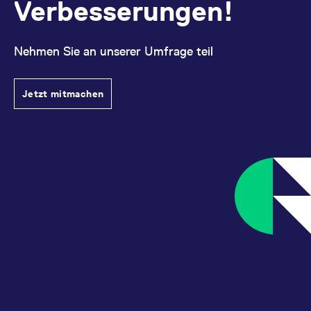
Verbesserungen!
messen. Es handelt sich
um ein Muster-Cookie,
bei dem auf das Präfix
_pk_ses eine kurze Reihe
von Zahlen und
Nehmen Sie an unserer Umfrage teil
Buchstaben folgt, bei der
es sich vermutlich um
einen Referenzcode für
die Domain handelt, die
Jetzt mitmachen
das Cookie setzt.
_pk_ses.7.d059
www.eurex.com
30
Dieser Cookie-Name ist
Minuten
mit der Open-Source-
Webanalyseplattform
Piwik verbunden. Er wird
verwendet, um Website-
Betreibern zu helfen, das
Besucherverhalten zu
verfolgen und die
Leistung der Website zu
messen. Es handelt sich
um ein Muster-Cookie,
bei dem auf das Präfix
_pk_ses eine kurze Reihe
von Zahlen und
Buchstaben folgt, bei der
es sich vermutlich um
einen Referenzcode für
die Domain handelt, die
das Cookie setzt.