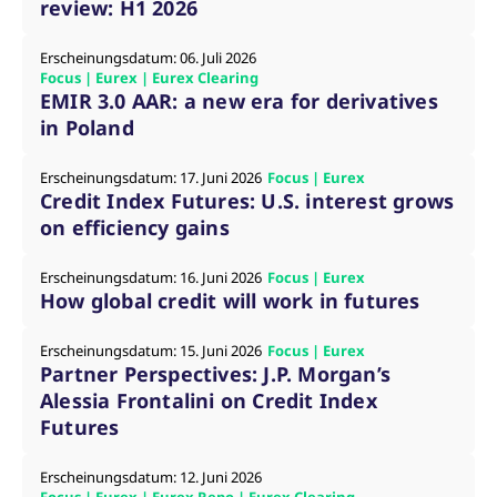
review: H1 2026
f
s
B
Erscheinungsdatum: 06. Juli 2026
S
o
Focus | Eurex | Eurex Clearing
f
EMIR 3.0 AAR: a new era for derivatives
in Poland
Erscheinungsdatum: 17. Juni 2026
Focus | Eurex
Anbieter /
Gültig
Credit Index Futures: U.S. interest grows
Name
Beschreibung
Domain
Anbieter /
bis
Gültig
Name
Beschreibung
on efficiency gains
Domain
bis
_pk_id.7.931a
www.eurex.com
1 Jahr
Dieser Cookie-Name ist
mit der Open-Source-
CONSENT
Google LLC
1 Jahr
Dieses Cookie enthält
Webanalyseplattform
.youtube.com
Informationen darüber,
Erscheinungsdatum: 16. Juni 2026
Focus | Eurex
Piwik verbunden. Er wird
wie der Endbenutzer
How global credit will work in futures
verwendet, um Website-
die Website nutzt,
Betreibern zu helfen, das
sowie über Werbung,
Besucherverhalten zu
die der Endbenutzer
Erscheinungsdatum: 15. Juni 2026
Focus | Eurex
verfolgen und die
möglicherweise vor
Leistung der Website zu
dem Besuch dieser
Partner Perspectives: J.P. Morgan’s
messen. Es handelt sich
Website gesehen hat.
Alessia Frontalini on Credit Index
um ein Muster-Cookie,
bei dem auf das Präfix
VISITOR_INFO1_LIVE
Google LLC
6
Dieses Cookie wird
Futures
_pk_ses eine kurze Reihe
.youtube.com
Monate
von Youtube gesetzt,
von Zahlen und
um die
Buchstaben folgt, bei der
Benutzereinstellungen
es sich vermutlich um
Erscheinungsdatum: 12. Juni 2026
für in Websites
einen Referenzcode für
eingebettete Youtube-