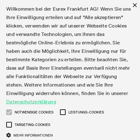
×
Willkommen bei der Eurex Frankfurt AG! Wenn Sie uns
Ihre Einwilligung erteilen und auf "Alle akzeptieren"
klicken, verwenden wir auf unserer Webseite Cookies
Märkte
Zinsderivate
Aktien
Aktienindex
Dividenden
Volatilität
ETF & ETC
Cryptocurrency
Rohstoffe
FX
Handel
Handelskalender
Handelszeiten
Börsenmitgliedschaft
Teilnehmerlisten
Orderbuch-Handel
Eurex T7 Entry Services
Handelsprogramme
Margin Calculators
Daten
Statistiken
Handels-Files
Clearing-Files
Rules & Regs
Kapitalmaßnahmen
MiFID II/MiFIR
Find
Kontakte und Lokationen
Training
Über uns
Märkte
und verwandte Technologien, um Ihnen das
bestmögliche Online-Erlebnis zu ermöglichen. Sie
English
简体
繁体
한국어
Notifizierte Anleihen | Lieferbare Anleihen und
Produktüberblick
Fixed Income Futures
Aktienoptionen
DAX®
Aktien-Dividendenderivate
VSTOXX®
Aktienindex-ETF-Derivate
FTSE Bitcoin & Ethereum Derivatives
Bloomberg Commodity Indizes
Währungspaare
Handelskalender-Archiv
Handelsphasen
Zulassungsanforderungen
Börsenmitglieder
Matching-Prinzipien
Multilaterale und Brokerage-Funktionalität
StrategyMaster
Eurex Clearing Prisma Margin Calculators
Online-Marktstatistiken
Produktparameter Files
Eurex Regelwerke
Informationen über Kapitalmaßnahmen
DEA-DMA
Corporate Action Information Subskription
Adressen
E-Vorlesungen
Der Handelsplatz
Handelskalender
Statistiken
Konvertierungsfaktoren
Handel
haben auch die Möglichkeit, Ihre Einwilligung nur für
bestimmte Kategorien zu erteilen. Bitte beachten Sie,
Fixed Income-Optionen
Aktien-Futures
Mini-DAX®
Aktienindex-Dividendenderivate
Varianz-Futures
Fixed Income ETF-Derivate
Verlängerte Handelszeiten
Clearing-Lizenzen
Market-Making Futures
Strategiehandel
Block Trades
VarianceCalculator
RBM Calculator
Tagesstatistiken
T7 Entry Service-Parameter
Risikoparameter und Initial Margins
Eurex Repo Regelwerke
Verfahren bei Kapitalmaßnahmen
Nachhandelstransparenz
Rundschreiben & Newsflashes abonnieren
Regionale Sales Kontakte
IFM Screencasts
Kernkompetenzen
Zinsderivate
Handelszeiten
Handels-Files
Clear
dass auf Basis Ihrer Einstellungen eventuell nicht mehr
alle Funktionalitäten der Webseite zur Verfügung
Financing of Futures CTDs
Aktien Total Return Futures
STOXX® Indizes
Exchange Traded Commodities-Derivate
Market-Making Optionen
Orderarten
T7 Entry Service via E-Mail
Monatsstatistiken
EFS Trades
Wertpapiere Margin-Gruppen und -Klassen
Rundschreiben & Mailings
Das Unternehmen
Kapitalmaßnahmen
Aktien
Production Newsboard
Clearing-Files
Daten
stehen. Weitere Informationen und wie Sie Ihre
Einwilligung widerrufen können, finden Sie in unserer
Corporate Bond Index Futures
MSCI Indizes
ISV & Service Provider
Orderverarbeitung
Vola Trades
Handelsstatistiken
EFP-Fin Trades
Haircut und Bereinigter Wechselkurs
News
Eurex-Derivate in den USA
Transaktionsentgelte
Aktienindex
Automatischer File Download
Support
Datenschutzerklärung
Geldmarktderivate
Total Return Futures
3rd Party Information Provider
Kontenstruktur
Zusätzliche Kontraktvarianten
Snapshot Summary Reports
EFP-Index Trades
Webcasts & Videos
Order-Transaktions-Verhältnis
Börsenmitgliedschaft
Real-time Daten
Dividenden
NOTWENDIGE COOKIES
LEISTUNGS-COOKIES
Rules & Regs
TARGETING-COOKIES
SARON® Futures
ESG Index Derivatives
Datenanbieter
Exchange for Physicals
MiFID2 Instrumente zu Rohstoff-Derivaten
Publikationen
Entgelt für exzessive Systemnutzung
Historische Daten
Teilnehmerlisten
Volatilität
Find
MEHR INFORMATIONEN