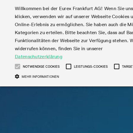
Willkommen bei der Eurex Frankfurt AG! Wenn Sie uns I
klicken, verwenden wir auf unserer Webseite Cookies
Märkte
Handel
Online-Erlebnis zu ermöglichen. Sie haben auch die Mö
Kategorien zu erteilen. Bitte beachten Sie, dass auf Bas
Produktüberblick
Handelskalender
Statistiken
Eurex Regelwerke
Corporate Action
Funktionalitäten der Webseite zur Verfügung stehen. W
Aktien
News
Handels-Files
Eurex-Derivate in d
Teilnehmerlisten
Handelskalender-Archiv
Online-Marktstatistiken
Information
Aktienoptionen
Produktparameter Fil
USA
Börsenmitglieder
widerrufen können, finden Sie in unserer
Tagesstatistiken
Subskription
Aktien-Futures
T7 Entry Service-
Market-Making Fut
Datenschutzerklärung
Zinsderivate
Eurex Repo Regelwerke
Webcasts & Videos
English
简体
繁体
한국어
Monatsstatistiken
Aktien Total Return
Parameter
Market-Making Opt
Fixed Income Futures
Handelszeiten
Order-Transaktions-
NOTWENDIGE COOKIES
LEISTUNGS-COOKIES
TARGE
Handelsstatistiken
Futures
EFS Trades
ISV & Service Provi
Fixed Income-
Handelsphasen
Rundschreiben &
Verhältnis
Snapshot Summary
MEHR INFORMATIONEN
EFP-Fin Trades
3rd Party Informati
Kapitalmaßnahmen
Publikationen
Optionen
Verlängerte
Newsflashes
Reports
EFP-Index Trades
Provider
Informationen über
Financing of Futures
Handelszeiten
abonnieren
Aktienindex
MiFID2 Instrumente z
Datenanbieter
Kapitalmaßnahmen
Entgelt für exzessiv
CTDs
DAX®
Formulare
Rohstoff-Derivaten
Broker
Verfahren bei
Systemnutzung
Corporate Bond Index
Mini-DAX®
Total Return Futures
Production Newsboard
Kapitalmaßnahmen
Rundschreiben &
Diese Cookies sind erforderlich um das reibungslose Funktionieren dieser Websi
Futures
STOXX® Indizes
Conversion Parameter
können daher nicht deaktiviert werden.
Mailings
Veranstaltungen
Geldmarktderivate
MSCI Indizes
Händler werden
Produkt und Preis
Gülti
SARON® Futures
Total Return Futures
Name
Anbieter / Domain
Transaktionsentgelte
bis
Report