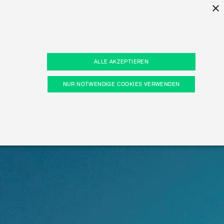
×
ind
ALLE AKZEPTIEREN
von
tors
n
Prisma
NUR NOTWENDIGE COOKIES VERWENDEN
ors
kie-Präferenzen, etc.). Diese erforderlichen Cookies
Entdecken Sie