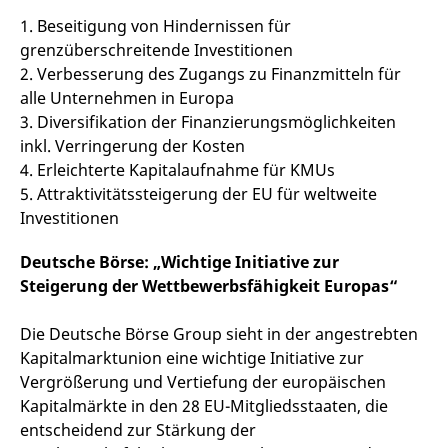
f
1. Beseitigung von Hindernissen für
s
B
grenzüberschreitende Investitionen
S
o
2. Verbesserung des Zugangs zu Finanzmitteln für
f
alle Unternehmen in Europa
3. Diversifikation der Finanzierungsmöglichkeiten
inkl. Verringerung der Kosten
4. Erleichterte Kapitalaufnahme für KMUs
Anbieter /
Gültig
Name
Beschreibung
Domain
Anbieter /
bis
Gültig
5. Attraktivitätssteigerung der EU für weltweite
Name
Beschreibung
Domain
bis
Investitionen
_pk_id.7.931a
www.eurex.com
1 Jahr
Dieser Cookie-Name ist
mit der Open-Source-
CONSENT
Google LLC
1 Jahr
Dieses Cookie enthält
Webanalyseplattform
.youtube.com
Informationen darüber,
Deutsche Börse: „Wichtige Initiative zur
Piwik verbunden. Er wird
wie der Endbenutzer
verwendet, um Website-
die Website nutzt,
Steigerung der Wettbewerbsfähigkeit Europas“
Betreibern zu helfen, das
sowie über Werbung,
Besucherverhalten zu
die der Endbenutzer
verfolgen und die
möglicherweise vor
Leistung der Website zu
Die Deutsche Börse Group sieht in der angestrebten
dem Besuch dieser
messen. Es handelt sich
Website gesehen hat.
Kapitalmarktunion eine wichtige Initiative zur
um ein Muster-Cookie,
bei dem auf das Präfix
VISITOR_INFO1_LIVE
Google LLC
6
Dieses Cookie wird
Vergrößerung und Vertiefung der europäischen
_pk_ses eine kurze Reihe
.youtube.com
Monate
von Youtube gesetzt,
von Zahlen und
Kapitalmärkte in den 28 EU-Mitgliedsstaaten, die
um die
Buchstaben folgt, bei der
Benutzereinstellungen
entscheidend zur Stärkung der
es sich vermutlich um
für in Websites
einen Referenzcode für
eingebettete Youtube-