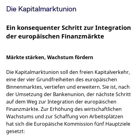
v
a
Die Kapitalmarktunion
B
S
a
Ein konsequenter Schritt zur Integration
[abcdef0123456789]{32}
analytics.deutsche-
Session
E
boerse.com
B
der europäischen Finanzmärkte
mdg2sessionid
eurex-
Session
D
api.factsetdigitalsolutions.com
n
D
Märkte stärken, Wachstum fördern
ApplicationGatewayAffinityCORS
analytics.deutsche-
Session
N
boerse.com
v
u
Die Kapitalmarktunion soll den freien Kapitalverkehr,
a
eine der vier Grundfreiheiten des europäischen
ApplicationGatewayAffinity
eurex.com
Session
N
v
Binnenmarktes, vertiefen und erweitern. Sie ist, nach
u
der Umsetzung der Bankenunion, der nächste Schritt
a
auf dem Weg zur Integration der europäischen
ApplicationGatewayAffinityCORS
eurex.com
Session
N
v
Finanzmärkte. Zur Erhöhung des wirtschaftlichen
u
a
Wachstums und zur Schaffung von Arbeitsplätzen
hat sich die Europäische Kommission fünf Hauptziele
CookieScriptConsent
CookieScript
1 Jahr
D
.eurex.com
C
gesetzt:
D
E