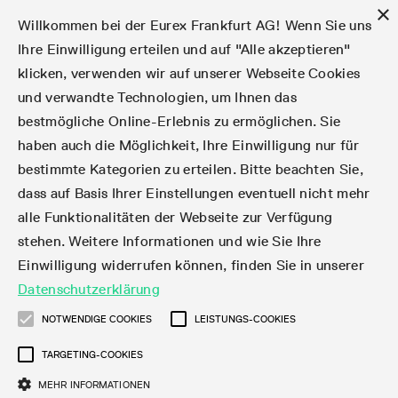
×
Willkommen bei der Eurex Frankfurt AG! Wenn Sie uns
Ihre Einwilligung erteilen und auf "Alle akzeptieren"
klicken, verwenden wir auf unserer Webseite Cookies
Märkte
Zinsderivate
Aktien
Aktienindex
Dividenden
Volatilität
ETF & ETC
Cryptocurrency
Rohstoffe
FX
Handel
Handelskalender
Handelszeiten
Börsenmitgliedschaft
Teilnehmerlisten
Orderbuch-Handel
Eurex T7 Entry Services
Handelsprogramme
Margin Calculators
Daten
Statistiken
Handels-Files
Clearing-Files
Rules & Regs
Kapitalmaßnahmen
MiFID II/MiFIR
Find
Kontakte und Lokationen
Training
Über uns
Märkte
und verwandte Technologien, um Ihnen das
bestmögliche Online-Erlebnis zu ermöglichen. Sie
English
简体
繁体
한국어
Notifizierte Anleihen | Lieferbare Anleihen und
Produktüberblick
Fixed Income Futures
Aktienoptionen
DAX®
Aktien-Dividendenderivate
VSTOXX®
Aktienindex-ETF-Derivate
FTSE Bitcoin & Ethereum Derivatives
Bloomberg Commodity Indizes
Währungspaare
Handelskalender-Archiv
Handelsphasen
Zulassungsanforderungen
Börsenmitglieder
Matching-Prinzipien
Multilaterale und Brokerage-Funktionalität
StrategyMaster
Eurex Clearing Prisma Margin Calculators
Online-Marktstatistiken
Produktparameter Files
Eurex Regelwerke
Informationen über Kapitalmaßnahmen
DEA-DMA
Corporate Action Information Subskription
Adressen
E-Vorlesungen
Der Handelsplatz
Handelskalender
Statistiken
Konvertierungsfaktoren
Handel
haben auch die Möglichkeit, Ihre Einwilligung nur für
bestimmte Kategorien zu erteilen. Bitte beachten Sie,
Fixed Income-Optionen
Aktien-Futures
Mini-DAX®
Aktienindex-Dividendenderivate
Varianz-Futures
Fixed Income ETF-Derivate
Verlängerte Handelszeiten
Clearing-Lizenzen
Market-Making Futures
Strategiehandel
Block Trades
VarianceCalculator
RBM Calculator
Tagesstatistiken
T7 Entry Service-Parameter
Risikoparameter und Initial Margins
Eurex Repo Regelwerke
Verfahren bei Kapitalmaßnahmen
Nachhandelstransparenz
Rundschreiben & Newsflashes abonnieren
Regionale Sales Kontakte
IFM Screencasts
Kernkompetenzen
Zinsderivate
Handelszeiten
Handels-Files
Clear
dass auf Basis Ihrer Einstellungen eventuell nicht mehr
alle Funktionalitäten der Webseite zur Verfügung
Financing of Futures CTDs
Aktien Total Return Futures
STOXX® Indizes
Exchange Traded Commodities-Derivate
Market-Making Optionen
Orderarten
T7 Entry Service via E-Mail
Monatsstatistiken
EFS Trades
Wertpapiere Margin-Gruppen und -Klassen
Rundschreiben & Mailings
Das Unternehmen
Kapitalmaßnahmen
Aktien
Production Newsboard
Clearing-Files
Daten
stehen. Weitere Informationen und wie Sie Ihre
Einwilligung widerrufen können, finden Sie in unserer
Corporate Bond Index Futures
MSCI Indizes
ISV & Service Provider
Orderverarbeitung
Vola Trades
Handelsstatistiken
EFP-Fin Trades
Haircut und Bereinigter Wechselkurs
News
Eurex-Derivate in den USA
Transaktionsentgelte
Aktienindex
Automatischer File Download
Support
Datenschutzerklärung
Geldmarktderivate
Total Return Futures
3rd Party Information Provider
Kontenstruktur
Zusätzliche Kontraktvarianten
Snapshot Summary Reports
EFP-Index Trades
Webcasts & Videos
Order-Transaktions-Verhältnis
Börsenmitgliedschaft
Real-time Daten
Dividenden
NOTWENDIGE COOKIES
LEISTUNGS-COOKIES
Rules & Regs
TARGETING-COOKIES
SARON® Futures
ESG Index Derivatives
Datenanbieter
Exchange for Physicals
MiFID2 Instrumente zu Rohstoff-Derivaten
Publikationen
Entgelt für exzessive Systemnutzung
Historische Daten
Teilnehmerlisten
Volatilität
Find
MEHR INFORMATIONEN