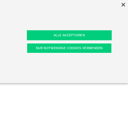
×
ind
ALLE AKZEPTIEREN
von
tors
n
Prisma
NUR NOTWENDIGE COOKIES VERWENDEN
ors
kie-Präferenzen, etc.). Diese erforderlichen Cookies
Entdecken Sie