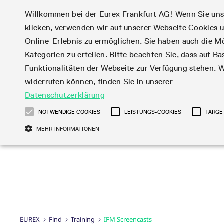
Willkommen bei der Eurex Frankfurt AG! Wenn Sie uns I
klicken, verwenden wir auf unserer Webseite Cookies
Märkte
Handel
Online-Erlebnis zu ermöglichen. Sie haben auch die Mö
Kategorien zu erteilen. Bitte beachten Sie, dass auf Bas
Produktüberblick
Handelskalender
Statistiken
Eurex Regelwerke
Corporate Action
Funktionalitäten der Webseite zur Verfügung stehen. W
Aktien
News
Handels-Files
Eurex-Derivate in d
Teilnehmerlisten
Handelskalender-Archiv
Online-Marktstatistiken
Information
Aktienoptionen
Produktparameter Fil
USA
Börsenmitglieder
widerrufen können, finden Sie in unserer
Tagesstatistiken
Subskription
Aktien-Futures
T7 Entry Service-
Market-Making Fut
Datenschutzerklärung
Zinsderivate
Eurex Repo Regelwerke
Webcasts & Videos
English
简体
繁体
한국어
Monatsstatistiken
Aktien Total Return
Parameter
Market-Making Opt
Fixed Income Futures
Handelszeiten
Order-Transaktions-
NOTWENDIGE COOKIES
LEISTUNGS-COOKIES
TARGE
Handelsstatistiken
Futures
EFS Trades
ISV & Service Provi
Fixed Income-
Handelsphasen
Rundschreiben &
Verhältnis
Snapshot Summary
MEHR INFORMATIONEN
EFP-Fin Trades
3rd Party Informati
Kapitalmaßnahmen
Publikationen
Optionen
Verlängerte
Newsflashes
Reports
EFP-Index Trades
Provider
Informationen über
Financing of Futures
Handelszeiten
abonnieren
Aktienindex
MiFID2 Instrumente z
Datenanbieter
Kapitalmaßnahmen
Entgelt für exzessiv
CTDs
DAX®
Formulare
Rohstoff-Derivaten
Broker
Verfahren bei
Systemnutzung
Corporate Bond Index
Mini-DAX®
Total Return Futures
Production Newsboard
Kapitalmaßnahmen
Rundschreiben &
Diese Cookies sind erforderlich um das reibungslose Funktionieren dieser Websi
Futures
STOXX® Indizes
Conversion Parameter
können daher nicht deaktiviert werden.
Mailings
Veranstaltungen
Geldmarktderivate
MSCI Indizes
Händler werden
Produkt und Preis
Gülti
SARON® Futures
Total Return Futures
Name
Anbieter / Domain
Transaktionsentgelte
bis
Report
EUREX
Find
Training
IFM Screencasts