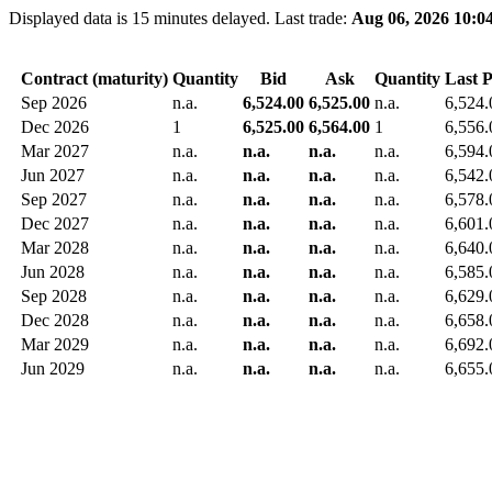
Displayed data is 15 minutes delayed. Last trade:
Aug 06, 2026 10:0
Contract (maturity)
Quantity
Bid
Ask
Quantity
Last P
Sep 2026
n.a.
6,524.00
6,525.00
n.a.
6,524.
Dec 2026
1
6,525.00
6,564.00
1
6,556.
Mar 2027
n.a.
n.a.
n.a.
n.a.
6,594.
Jun 2027
n.a.
n.a.
n.a.
n.a.
6,542.
Sep 2027
n.a.
n.a.
n.a.
n.a.
6,578.
Dec 2027
n.a.
n.a.
n.a.
n.a.
6,601.
Mar 2028
n.a.
n.a.
n.a.
n.a.
6,640.
Jun 2028
n.a.
n.a.
n.a.
n.a.
6,585.
Sep 2028
n.a.
n.a.
n.a.
n.a.
6,629.
Dec 2028
n.a.
n.a.
n.a.
n.a.
6,658.
Mar 2029
n.a.
n.a.
n.a.
n.a.
6,692.
Jun 2029
n.a.
n.a.
n.a.
n.a.
6,655.